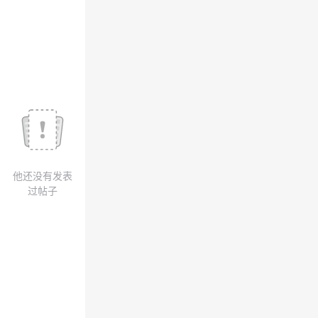
我
注
的
开
的
Programs
发
支
者
持
学
我
堂
他还没有发表
的
我
我
过帖子
技
的
的
我
术
云
课
的
我
支
声
程
认
的
我