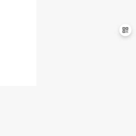
持
建
证
实
的
议
验
收
藏
退
出
登
录