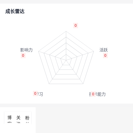
者
成长雷达
我
0
的
我
博
的
我
0
0
客
论
的
我
坛
圈
的
我
0
0
子
直
的
我
我
播
活
的
博
关
粉
客
注
丝
我
动
关
的