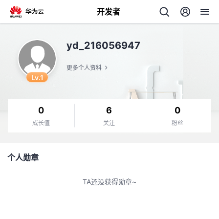
开发者
返
yd_216056947
回
更多个人资料
Lv.1
0
6
0
个
成长值
关注
粉丝
我
人
个人勋章
的
主
TA还没获得勋章~
开
页
发