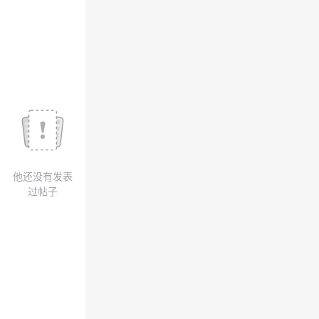
我
注
的
开
的
Programs
发
支
者
持
学
我
堂
他还没有发表
的
我
我
过帖子
技
的
的
我
术
云
课
的
我
支
声
程
认
的
我