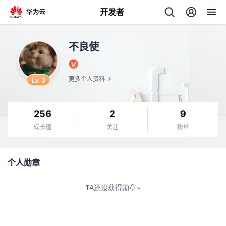
开发者
返
不良使
回
Lv.3
更多个人资料
256
2
9
个
成长值
关注
粉丝
我
人
个人勋章
的
主
TA还没获得勋章~
开
页
发