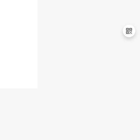
持
建
证
实
的
议
验
收
藏
退
出
登
录