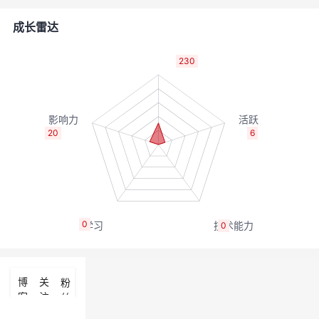
者
成长雷达
我
230
的
我
博
的
我
20
6
客
论
的
我
坛
圈
的
我
0
0
子
直
的
我
我
播
活
的
博
关
粉
客
注
丝
我
动
关
的