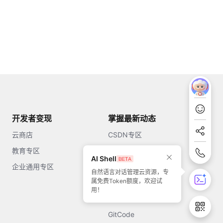
开发者变现
掌握最新动态
云商店
CSDN专区
教育专区
知乎
AI Shell
企业通用专区
开源中国
自然语言对话管理云资源，专
属免费Token额度，欢迎试
51CTO
用！
今日头条
GitCode