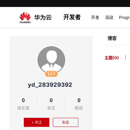
开发者
开发
活动
Prog
博客
|
主题
(0)
Lv.1
yd_283929392
0
0
0
成长值
关注
粉丝
+ 关注
私信