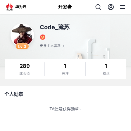
开发者
返
Code_流苏
回
Lv.3
更多个人资料
289
1
1
个
成长值
关注
粉丝
我
人
个人勋章
我
的
主
TA还没获得勋章~
我
的
开
页
我
的
开
发