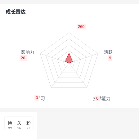
的
Programs
发
者
成长雷达
支
者
我
260
持
学
的
我
我
堂
博
的
我
20
9
的
我
客
论
的
我
我
技
的
坛
圈
的
我
的
我
0
0
术
云
子
直
的
我
课
的
我
支
声
播
活
的
程
认
的
我
博
关
粉
客
注
丝
持
建
动
关
证
实
的