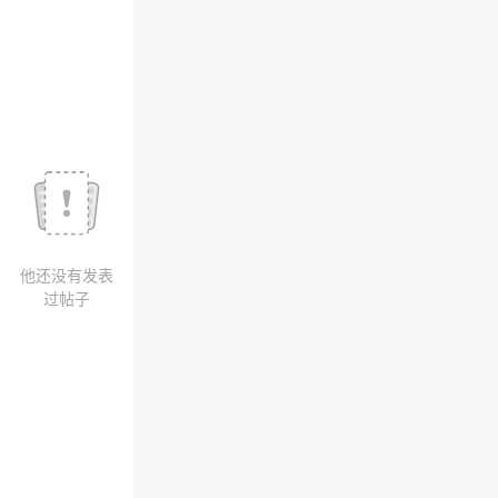
议
注
验
收
藏
他还没有发表
过帖子