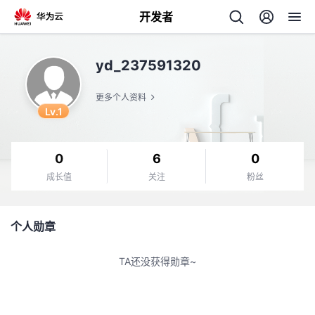
开发者
返
yd_237591320
回
更多个人资料
Lv.1
0
6
0
个
成长值
关注
粉丝
我
人
个人勋章
我
的
主
TA还没获得勋章~
我
的
开
页
我
的
开
发