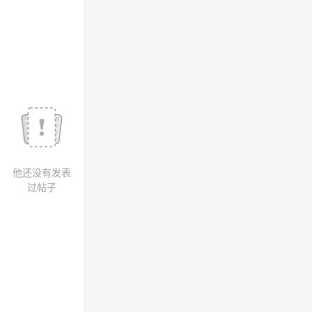
议
注
验
收
藏
他还没有发表
过帖子