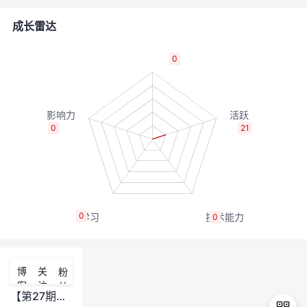
的
Programs
发
者
成长雷达
支
者
我
0
持
学
的
我
我
堂
博
的
我
0
21
的
我
客
论
的
我
我
技
的
坛
圈
的
我
的
我
0
0
术
云
子
直
的
我
课
的
我
支
声
播
活
的
程
认
的
我
博
关
粉
客
注
丝
持
建
动
关
证
实
的
【第27期】 官方选手交流群和提交格式