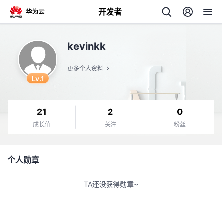
开发者
返
kevinkk
回
更多个人资料
Lv.1
21
2
0
个
成长值
关注
粉丝
我
人
个人勋章
我
的
主
TA还没获得勋章~
我
的
开
页
我
的
开
发