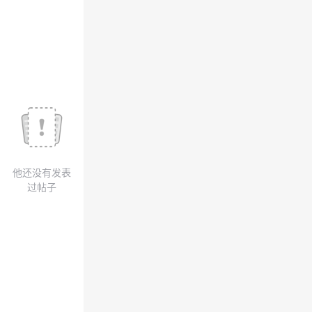
我
注
的
开
的
Programs
发
支
者
持
学
我
堂
他还没有发表
的
我
我
过帖子
技
的
的
我
术
云
课
的
我
支
声
程
认
的
我