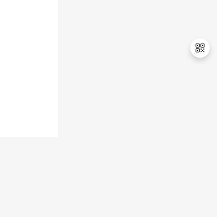
持
建
证
实
的
议
验
收
藏
退
出
登
录