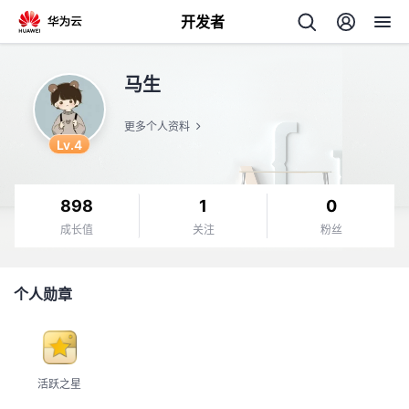
开发者
返
马生
回
更多个人资料
Lv.4
898
1
0
个
成长值
关注
粉丝
我
人
个人勋章
的
主
开
页
活跃之星
发