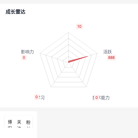
者
成长雷达
我
10
的
我
博
的
我
0
888
客
论
的
我
坛
圈
的
我
0
0
子
直
的
我
我
播
活
的
博
关
粉
客
注
丝
我
动
关
的