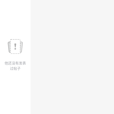
我
注
的
开
的
Programs
发
支
者
持
学
我
堂
他还没有发表
的
我
我
过帖子
技
的
的
我
术
云
课
的
我
支
声
程
认
的
我