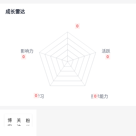
者
成长雷达
我
0
的
我
博
的
我
0
0
客
论
的
我
坛
圈
的
我
0
0
子
直
的
我
我
播
活
的
博
关
粉
客
注
丝
我
动
关
的