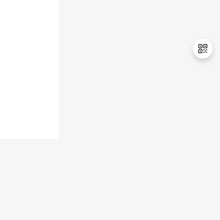
持
建
证
实
的
议
验
收
藏
退
出
登
录