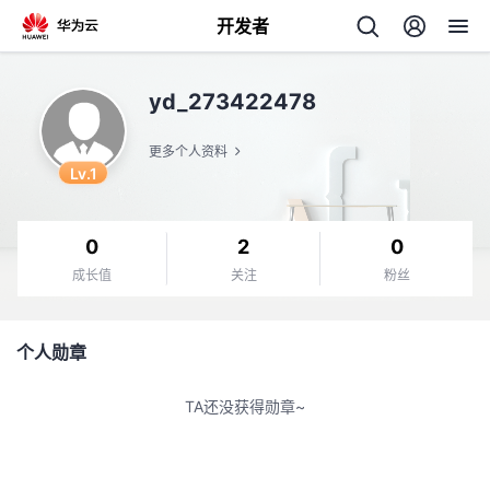
开发者
返
yd_273422478
回
更多个人资料
Lv.1
0
2
0
个
成长值
关注
粉丝
我
人
个人勋章
的
主
TA还没获得勋章~
开
页
发