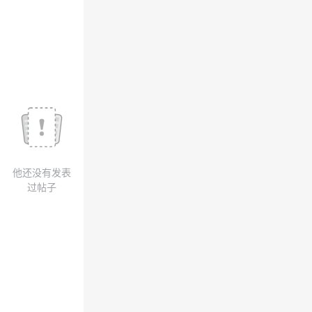
议
注
验
收
藏
他还没有发表
过帖子