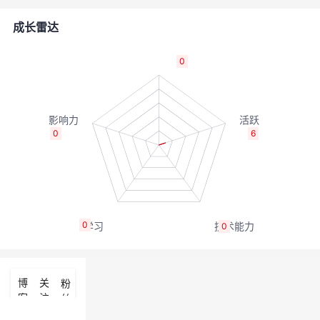
的
Programs
发
者
成长雷达
支
者
我
0
持
学
的
我
我
堂
博
的
我
0
6
的
我
客
论
的
我
我
技
的
坛
圈
的
我
的
我
0
0
术
云
子
直
的
我
课
的
我
支
声
播
活
的
程
认
的
我
博
关
粉
客
注
丝
持
建
动
关
证
实
的