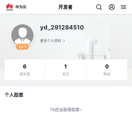
开发者
返
yd_291284510
回
更多个人资料
Lv.1
6
1
0
个
成长值
关注
粉丝
我
人
个人勋章
我
的
主
TA还没获得勋章~
我
的
开
页
我
的
开
发