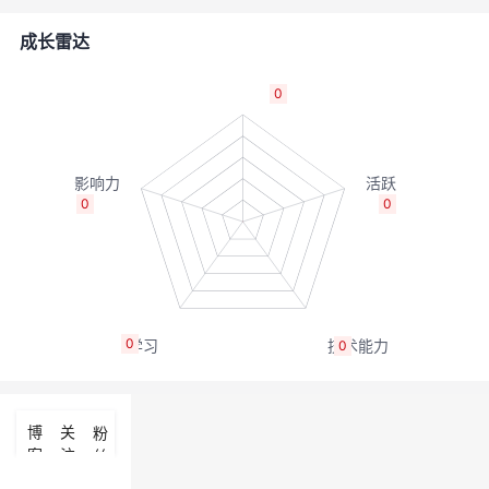
的
Programs
发
者
成长雷达
支
者
我
0
持
学
的
我
我
堂
博
的
我
0
0
的
我
客
论
的
我
我
技
的
坛
圈
的
我
的
我
0
0
术
云
子
直
的
我
课
的
我
支
声
播
活
的
程
认
的
我
博
关
粉
客
注
丝
持
建
动
关
证
实
的