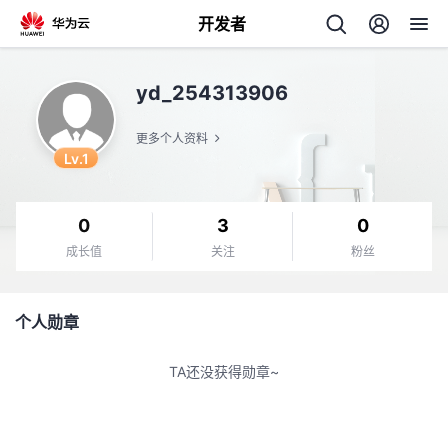
开发者
返
yd_254313906
回
更多个人资料
Lv.1
0
3
0
个
成长值
关注
粉丝
我
人
个人勋章
我
的
主
TA还没获得勋章~
我
的
开
页
我
的
开
发