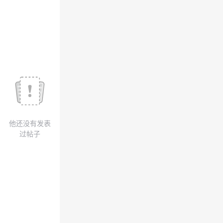
议
注
验
收
藏
他还没有发表
过帖子