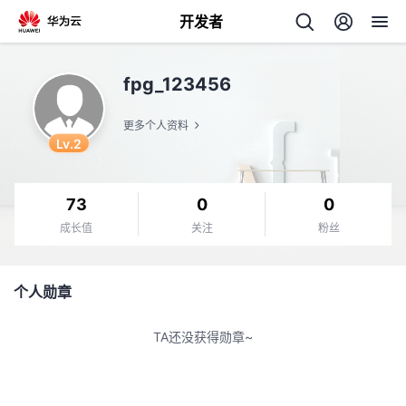
开发者
返
fpg_123456
回
更多个人资料
Lv.2
73
0
0
个
成长值
关注
粉丝
我
人
个人勋章
的
主
TA还没获得勋章~
开
页
发