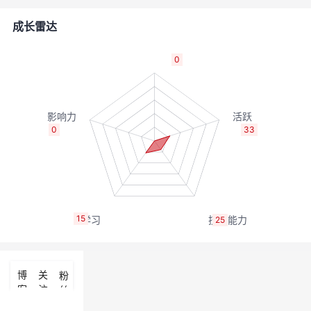
者
成长雷达
我
0
的
我
博
的
我
0
33
客
论
的
我
坛
圈
的
我
15
25
子
直
的
我
我
播
活
的
博
关
粉
客
注
丝
我
动
关
的