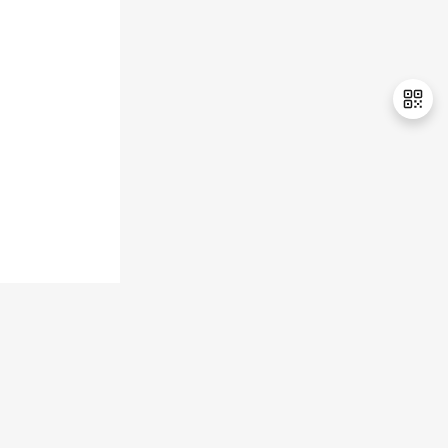
持
建
证
实
的
议
验
收
藏
退
出
登
录