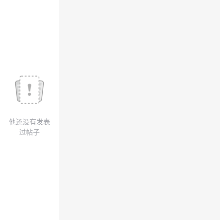
我
注
的
开
的
Programs
发
支
者
持
学
我
堂
他还没有发表
的
我
我
过帖子
技
的
的
我
术
云
课
的
我
支
声
程
认
的
我