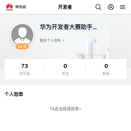
开发者
返
华为开发者大赛助手LL
回
更多个人资料
Lv.2
73
0
0
个
成长值
关注
粉丝
我
人
个人勋章
的
主
TA还没获得勋章~
开
页
发