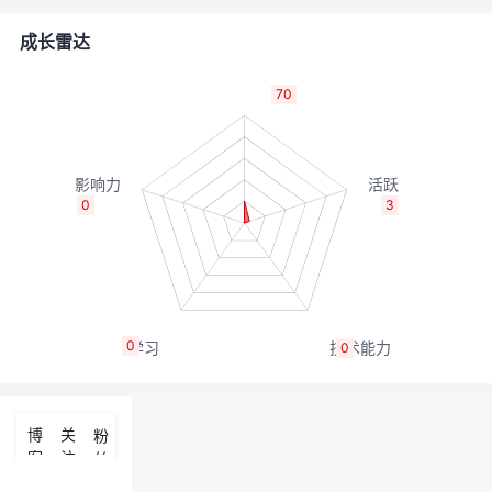
者
成长雷达
我
70
的
我
博
的
我
0
3
客
论
的
我
坛
圈
的
我
0
0
子
直
的
我
我
播
活
的
博
关
粉
客
注
丝
我
动
关
的