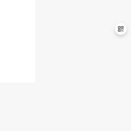
持
建
证
实
的
议
验
收
藏
退
出
登
录