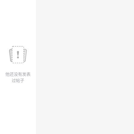
我
注
的
开
的
Programs
发
支
者
持
学
我
堂
他还没有发表
的
我
我
过帖子
技
的
的
我
术
云
课
的
我
支
声
程
认
的
我