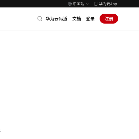
中国站
华为云App
华为云码道
文档
登录
注册
子