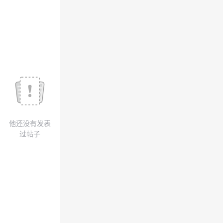
我
注
的
开
的
Programs
发
支
者
持
学
我
堂
他还没有发表
的
我
我
过帖子
技
的
的
我
术
云
课
的
我
支
声
程
认
的
我