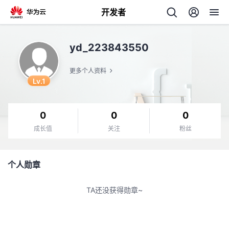
开发者
返
yd_223843550
回
更多个人资料
Lv.1
0
0
0
个
成长值
关注
粉丝
我
人
个人勋章
的
主
TA还没获得勋章~
开
页
发