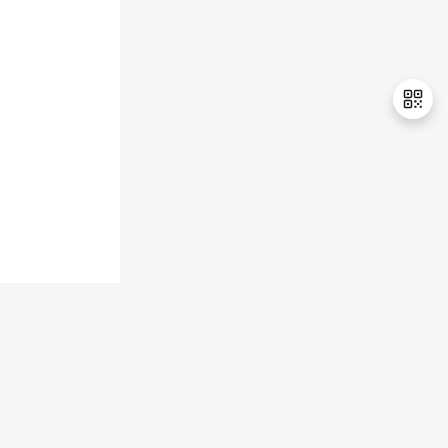
持
建
证
实
的
议
验
收
藏
退
出
登
录