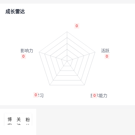
者
成长雷达
我
0
的
我
博
的
我
0
0
客
论
的
我
坛
圈
的
我
0
0
子
直
的
我
我
播
活
的
博
关
粉
客
注
丝
我
动
关
的