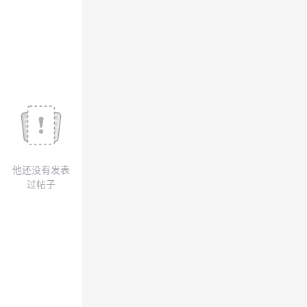
议
注
验
收
藏
他还没有发表
过帖子