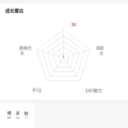
的
Programs
发
者
成长雷达
支
者
我
20
持
学
的
我
我
堂
博
的
我
0
0
的
我
客
论
的
我
我
技
的
坛
圈
的
我
的
我
0
0
术
云
子
直
的
我
课
的
我
支
声
播
活
的
程
认
的
我
博
关
粉
客
注
丝
持
建
动
关
证
实
的