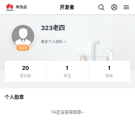
开发者
返
323老四
回
更多个人资料
Lv.1
20
1
1
个
成长值
关注
粉丝
我
人
个人勋章
我
的
主
TA还没获得勋章~
我
的
开
页
我
的
开
发