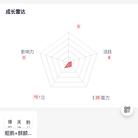
者
成长雷达
我
0
的
我
博
的
我
0
6
客
论
的
我
坛
圈
的
我
15
25
子
直
的
我
我
播
活
的
博
关
粉
客
注
丝
我
动
关
的
鲲鹏+麒麟V10上tomcat部署web应用报No Java compiler错误
退