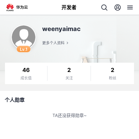
开发者
返
weenyaimac
回
更多个人资料
Lv.1
46
2
2
个
成长值
关注
粉丝
我
人
个人勋章
的
主
TA还没获得勋章~
开
页
发