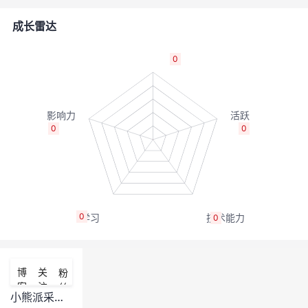
者
成长雷达
我
0
的
我
博
的
我
0
0
客
论
的
我
坛
圈
的
我
0
0
子
直
的
我
我
播
活
的
博
关
粉
客
注
丝
我
动
关
的
小熊派采用NB模块，自动注册模式注册OceanConnect平台，采用AT+QLWULDATA命令通信不行？