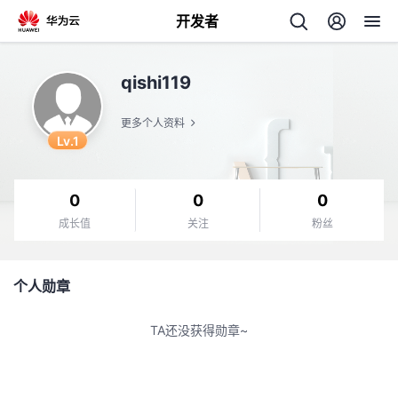
开发者
返
qishi119
回
更多个人资料
Lv.1
0
0
0
个
成长值
关注
粉丝
我
人
个人勋章
的
主
TA还没获得勋章~
开
页
发