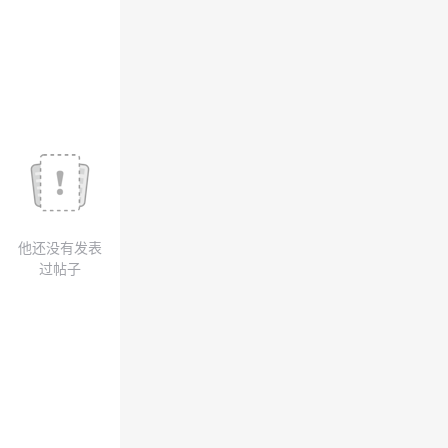
我
注
的
开
的
Programs
发
支
者
持
学
我
堂
他还没有发表
的
我
我
过帖子
技
的
的
我
术
云
课
的
我
支
声
程
认
的
我