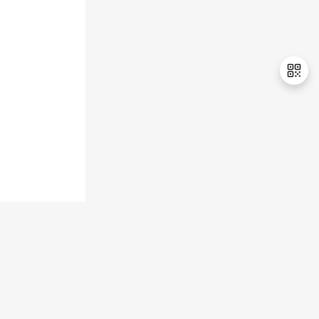
持
建
证
实
的
议
验
收
藏
退
出
登
录