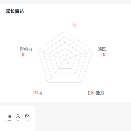
者
成长雷达
我
0
的
我
博
的
我
0
3
客
论
的
我
坛
圈
的
我
0
0
子
直
的
我
我
播
活
的
博
关
粉
客
注
丝
我
动
关
的