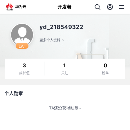
开发者
返
yd_218549322
回
更多个人资料
Lv.1
3
1
0
个
成长值
关注
粉丝
我
人
个人勋章
的
主
TA还没获得勋章~
开
页
发