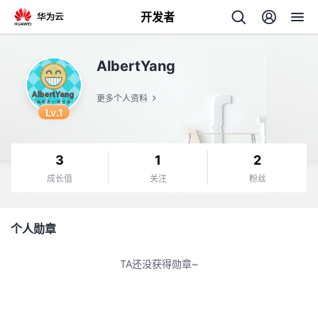
开发者
返
AlbertYang
回
更多个人资料
Lv.1
3
1
2
个
成长值
关注
粉丝
我
人
个人勋章
的
主
TA还没获得勋章~
开
页
发