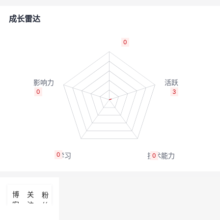
者
成长雷达
我
0
的
我
博
的
我
0
3
客
论
的
我
坛
圈
的
我
0
0
子
直
的
我
我
播
活
的
博
关
粉
客
注
丝
我
动
关
的