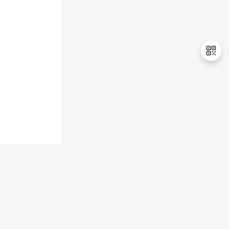
持
建
证
实
的
议
验
收
藏
退
出
登
录