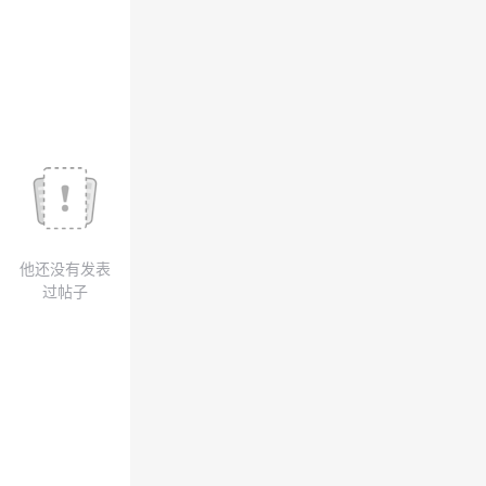
我
注
的
开
的
Programs
发
支
者
持
学
我
堂
他还没有发表
的
我
我
过帖子
技
的
的
我
术
云
课
的
我
支
声
程
认
的
我