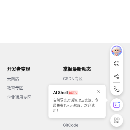
开发者变现
掌握最新动态
云商店
CSDN专区
教育专区
知乎
AI Shell
企业通用专区
开源中国
自然语言对话管理云资源，专
属免费Token额度，欢迎试
51CTO
用！
今日头条
GitCode