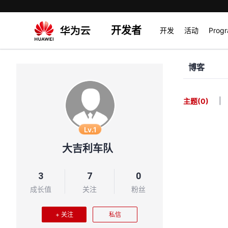
开发者
开发
活动
Prog
博客
|
主题
(0)
Lv.1
大吉利车队
3
7
0
成长值
关注
粉丝
+ 关注
私信