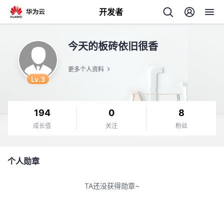
开发者
返
今天的板砖依旧很香
回
更多个人资料
Lv.3
194
0
8
个
成长值
关注
粉丝
我
人
个人勋章
的
主
TA还没获得勋章~
开
页
发