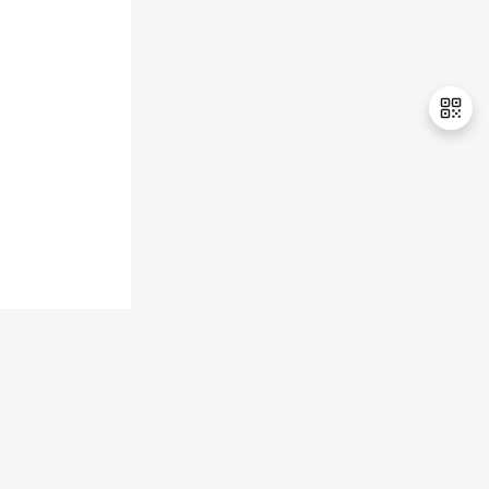
持
建
证
实
的
议
验
收
藏
退
出
登
录