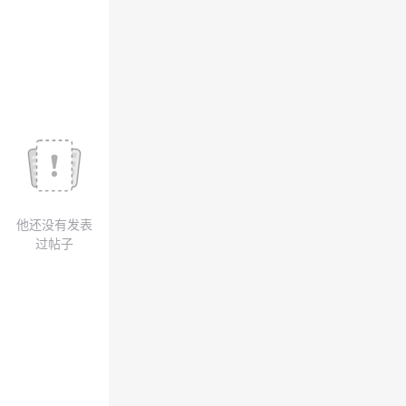
我
注
的
开
的
Programs
发
支
者
持
学
我
堂
他还没有发表
的
我
我
过帖子
技
的
的
我
术
云
课
的
我
支
声
程
认
的
我