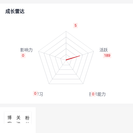
者
成长雷达
我
5
的
我
博
的
我
0
189
客
论
的
我
坛
圈
的
我
0
0
子
直
的
我
我
播
活
的
博
关
粉
客
注
丝
我
动
关
的