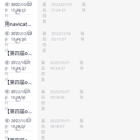
645
发
2022/05/20
最
yd_223290005
2023/01/10
版
Database
议
注
验
收
布
15:38:13
后
11:24:21
块
7
0
时
回
间
藏
复
用navicat15连接华为云openguass数据库
970
发
2022/03/28
最
yd_211063369
2022/11/19
版
Database
布
19:44:26
后
00:11:01
块
2
0
时
回
间
复
【第四届openGauss征文活动参赛作品】openGauss 3.0学习第四天：闪回恢复
77
发
2022/10/11
最
Gauss松鼠会
2022/10/11
版
Database
布
16:34:27
后
16:34:27
块
0
6
时
回
间
复
【第四届openGauss征文活动参赛作品】Ansible自动化部署安装openGauss3.1企业版单机
67
发
2022/10/11
最
Gauss松鼠会
2022/10/11
版
Database
布
16:19:56
后
16:19:56
块
0
5
时
回
间
复
【第四届openGauss征文活动参赛作品】openGauss的管理与维护（上）
192
发
2022/10/11
最
Gauss松鼠会
2022/10/11
版
Database
布
16:16:07
后
16:16:07
块
0
8
时
回
间
复