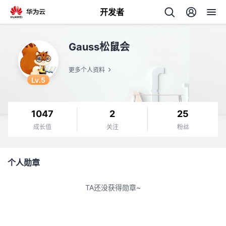
开发者
返
Gauss松鼠会
回
更多个人资料
Lv.5
1047
2
25
个
成长值
关注
粉丝
我
人
个人勋章
我
的
主
TA还没获得勋章~
我
的
开
页
我
的
开
发