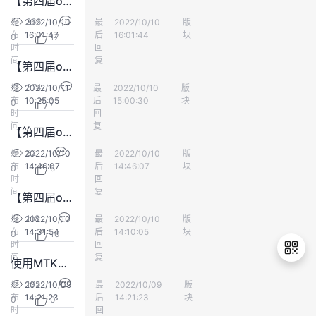
【第四届openGauss征文活动参赛作品】奇思妙想——通过Go语言自制安装openGauss二进制程序
266
发
2022/10/10
最
Gauss松鼠会
2022/10/10
版
Database
布
16:01:47
后
16:01:44
块
0
17
时
回
间
复
【第四届openGauss征文活动参赛作品】openGauss账本数据库，你不知道的那些事儿
374
发
2022/10/11
最
Gauss松鼠会
2022/10/10
版
Database
布
10:25:05
后
15:00:30
块
0
7
时
回
间
复
【第四届openGauss征文活动参赛作品】openGauss Cluster Manager RTO Test
82
发
2022/10/10
最
Gauss松鼠会
2022/10/10
版
Database
布
14:46:07
后
14:46:07
块
0
5
时
回
间
复
【第四届openGauss征文活动参赛作品】干货输出【开源Mall4j商城系统-MySQL5.7数据库底座替换探索实践】
118
发
2022/10/10
最
Gauss松鼠会
2022/10/10
版
Database
布
14:31:54
后
14:10:05
块
0
10
时
回
间
复
使用MTK迁移Mysql源库后主键自增列导致数据无法插入问题
195
发
2022/10/09
最
Gauss松鼠会
2022/10/09
版
Database
布
14:21:23
后
14:21:23
块
0
0
退
时
回