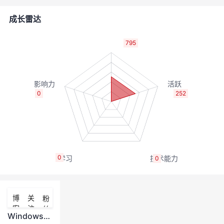
的
Programs
发
者
成长雷达
支
者
我
795
持
学
的
我
我
堂
博
的
我
0
252
的
我
客
论
的
我
我
技
的
坛
圈
的
我
的
我
0
0
术
云
子
直
的
我
课
的
我
支
声
播
活
的
程
认
的
我
博
关
粉
客
注
丝
持
建
动
关
证
实
的
Windows下配置ODBC数据源