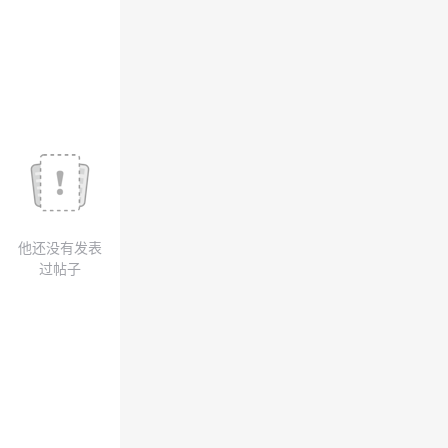
我
注
的
开
的
Programs
发
支
者
持
学
我
堂
他还没有发表
的
我
我
过帖子
技
的
的
我
术
云
课
的
我
支
声
程
认
的
我