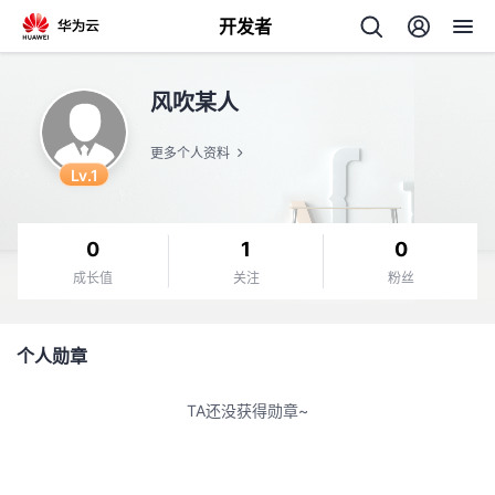
开发者
返
风吹某人
回
更多个人资料
Lv.1
0
1
0
个
成长值
关注
粉丝
我
人
个人勋章
的
主
TA还没获得勋章~
开
页
发