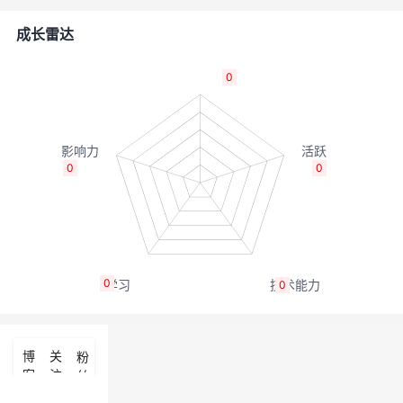
者
成长雷达
我
0
的
我
博
的
我
0
0
客
论
的
我
坛
圈
的
我
0
0
子
直
的
我
我
播
活
的
博
关
粉
客
注
丝
我
动
关
的