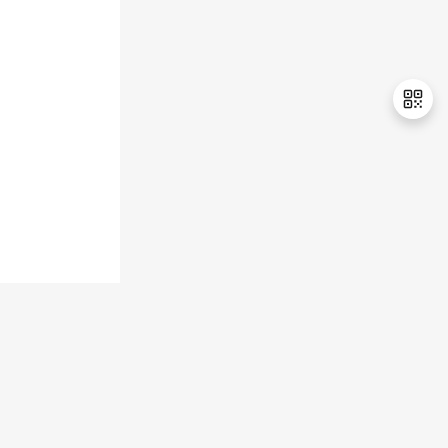
持
建
证
实
的
议
验
收
藏
退
出
登
录