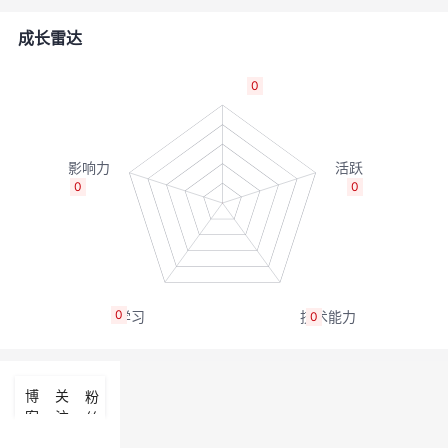
的
Programs
发
者
成长雷达
支
者
我
0
持
学
的
我
我
堂
博
的
我
0
0
的
我
客
论
的
我
我
技
的
坛
圈
的
我
的
我
0
0
术
云
子
直
的
我
课
的
我
支
声
播
活
的
程
认
的
我
博
关
粉
客
注
丝
持
建
动
关
证
实
的