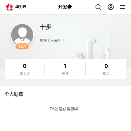
开发者
返
十步
回
更多个人资料
Lv.1
0
1
0
个
成长值
关注
粉丝
我
人
个人勋章
我
的
主
TA还没获得勋章~
我
的
开
页
我
的
开
发