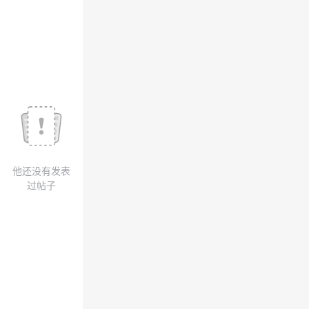
议
注
验
收
藏
他还没有发表
过帖子