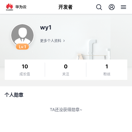
开发者
返
wy1
回
更多个人资料
Lv.1
10
0
1
个
成长值
关注
粉丝
我
人
个人勋章
我
的
主
TA还没获得勋章~
我
的
开
页
我
的
开
发