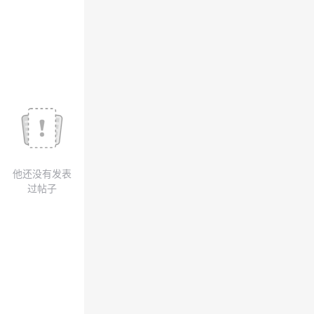
议
注
验
收
藏
他还没有发表
过帖子