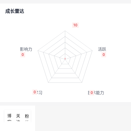
的
Programs
发
者
成长雷达
支
者
我
10
持
学
的
我
我
堂
博
的
我
0
0
的
我
客
论
的
我
我
技
的
坛
圈
的
我
的
我
0
0
术
云
子
直
的
我
课
的
我
支
声
播
活
的
程
认
的
我
博
关
粉
客
注
丝
持
建
动
关
证
实
的