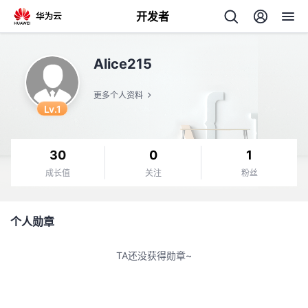
开发者
返
Alice215
回
更多个人资料
Lv.1
30
0
1
个
成长值
关注
粉丝
我
人
个人勋章
的
主
TA还没获得勋章~
开
页
发