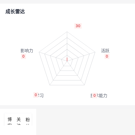
者
成长雷达
我
30
的
我
博
的
我
0
0
客
论
的
我
坛
圈
的
我
0
0
子
直
的
我
我
播
活
的
博
关
粉
客
注
丝
我
动
关
的