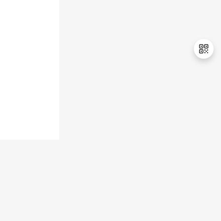
持
建
证
实
的
议
验
收
藏
退
出
登
录