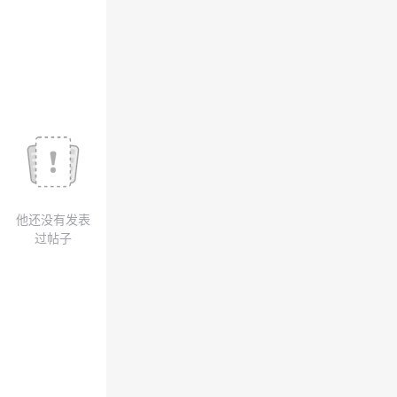
我
注
的
开
的
Programs
发
支
者
持
学
我
堂
他还没有发表
的
我
我
过帖子
技
的
的
我
术
云
课
的
我
支
声
程
认
的
我