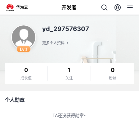
开发者
返
yd_297576307
回
更多个人资料
Lv.1
0
1
0
个
成长值
关注
粉丝
我
人
个人勋章
我
的
主
TA还没获得勋章~
我
的
开
页
我
的
开
发