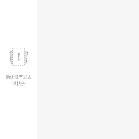
议
注
验
收
藏
他还没有发表
过帖子