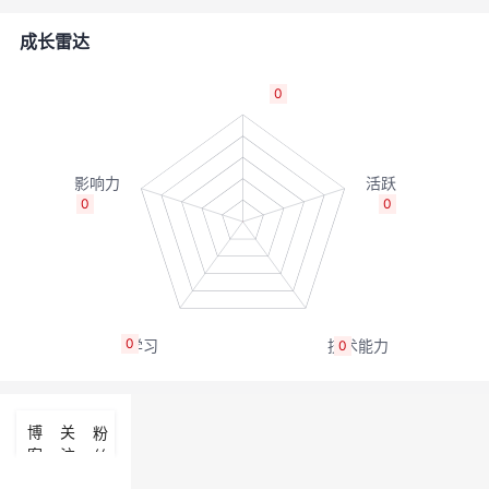
的
Programs
发
者
成长雷达
支
者
我
0
持
学
的
我
我
堂
博
的
我
0
0
的
我
客
论
的
我
我
技
的
坛
圈
的
我
的
我
0
0
术
云
子
直
的
我
课
的
我
支
声
播
活
的
程
认
的
我
博
关
粉
客
注
丝
持
建
动
关
证
实
的