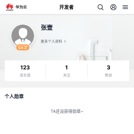
开发者
返
张壹
回
更多个人资料
Lv.2
123
1
3
个
成长值
关注
粉丝
我
人
个人勋章
的
主
TA还没获得勋章~
开
页
发