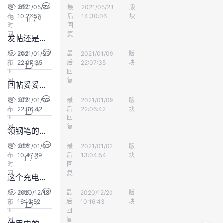
852
发
2021/05/24
最
^_^1
2021/05/28
版
会员中心
我
注
的
开
布
10:21:53
后
14:30:06
块
16
0
时
回
的
间
Programs
复
发
发帖还是有豆的
654
发
2021/01/09
最
张壹
2021/01/09
版
会员中心
支
者
布
22:07:35
后
22:07:35
块
0
0
时
回
间
复
持
学
回帖妥妥的没码豆了
675
发
2021/01/09
最
张壹
2021/01/09
版
会员中心
我
堂
布
22:06:42
后
22:06:42
块
0
0
时
回
间
复
领钢笔的什时候出结果呢
的
我
我
636
发
2021/01/02
最
power11
2021/01/02
版
会员中心
布
10:47:29
技
的
后
13:04:54
块
的
我
1
0
时
回
间
复
这个充电器怎么样
术
云
课
的
我
846
发
2020/12/18
最
hwbinbin
2020/12/20
版
会员中心
布
16:12:52
后
10:16:43
块
支
声
4
0
程
认
的
我
时
回
间
复