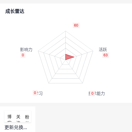
者
成长雷达
我
60
的
我
博
的
我
0
63
客
论
的
我
坛
圈
的
我
0
0
子
直
的
我
我
播
活
的
博
关
粉
客
注
丝
我
动
关
的
更新兑换商城，已经半年没更新东西了。都是些之前上过的，有点拉跨