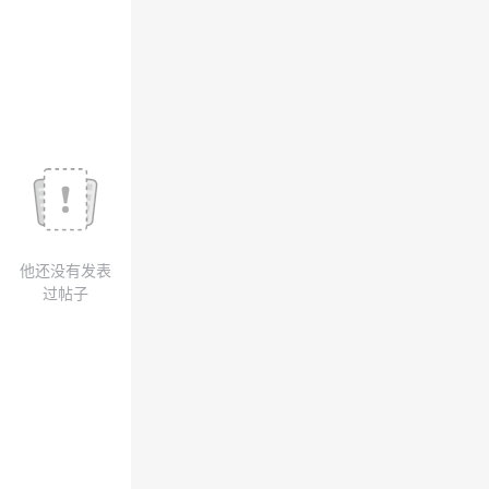
我
注
的
开
的
Programs
发
支
者
持
学
我
堂
他还没有发表
的
我
我
过帖子
技
的
的
我
术
云
课
的
我
支
声
程
认
的
我