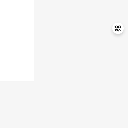
持
建
证
实
的
议
验
收
藏
退
出
登
录