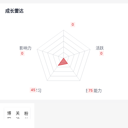
者
成长雷达
我
0
的
我
博
的
我
0
0
客
论
的
我
坛
圈
的
我
45
75
子
直
的
我
我
播
活
的
博
关
粉
客
注
丝
我
动
关
的