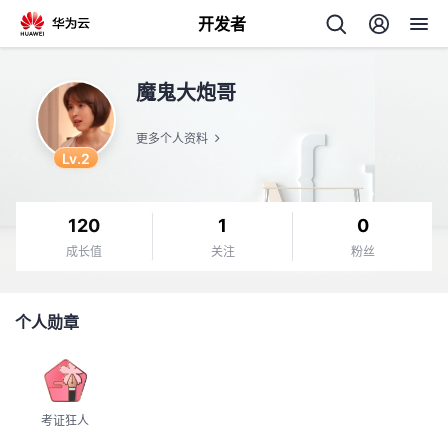
开发者
返
魔鬼大炮哥
回
更多个人资料
Lv.2
120
1
0
个
成长值
关注
粉丝
我
人
个人勋章
的
主
开
页
考证狂人
发