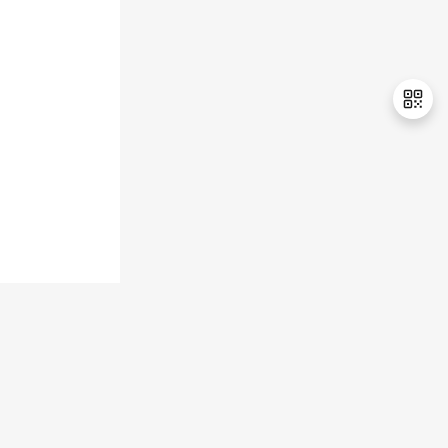
持
建
证
实
的
议
验
收
藏
退
出
登
录