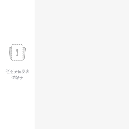
我
注
的
开
的
Programs
发
支
者
持
学
我
堂
他还没有发表
的
我
我
过帖子
技
的
的
我
术
云
课
的
我
支
声
程
认
的
我