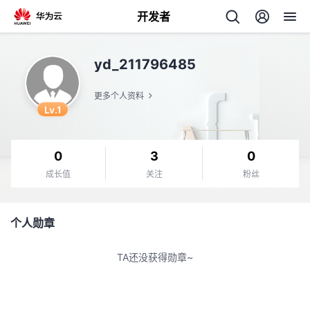
开发者
返
yd_211796485
回
更多个人资料
Lv.1
0
3
0
个
成长值
关注
粉丝
我
人
个人勋章
的
主
TA还没获得勋章~
开
页
发