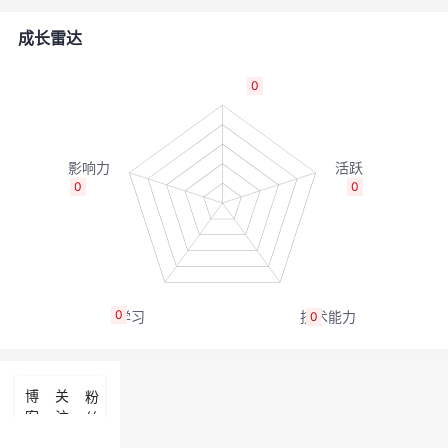
者
成长雷达
我
0
的
我
博
的
我
0
0
客
论
的
我
坛
圈
的
我
0
0
子
直
的
我
我
播
活
的
博
关
粉
客
注
丝
我
动
关
的