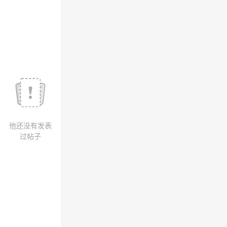
我
注
的
开
的
Programs
发
支
者
持
学
我
堂
他还没有发表
的
我
我
过帖子
技
的
的
我
术
云
课
的
我
支
声
程
认
的
我