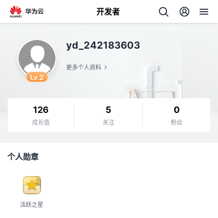
开发者
返
yd_242183603
回
更多个人资料
Lv.2
126
5
0
个
成长值
关注
粉丝
我
人
个人勋章
的
主
开
页
活跃之星
发