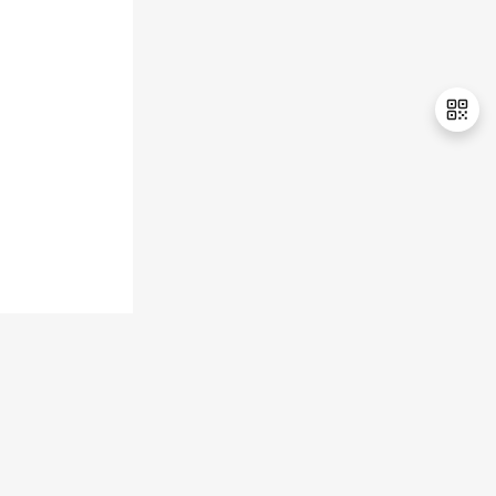
持
建
证
实
的
议
验
收
藏
退
出
登
录