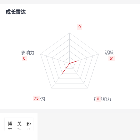
者
成长雷达
我
0
的
我
博
的
我
0
51
客
论
的
我
坛
圈
的
我
75
0
子
直
的
我
我
播
活
的
博
关
粉
客
注
丝
我
动
关
的