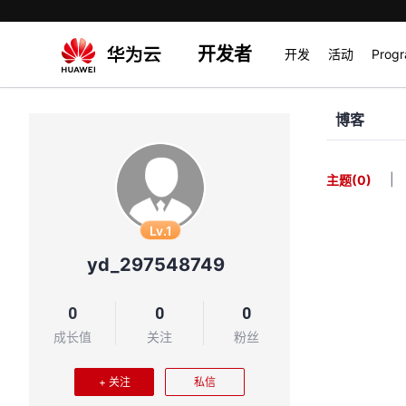
开发者
开发
活动
Prog
博客
|
主题
(0)
Lv.1
yd_297548749
0
0
0
成长值
关注
粉丝
+ 关注
私信