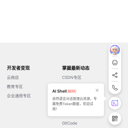
开发者变现
掌握最新动态
云商店
CSDN专区
教育专区
知乎
AI Shell
企业通用专区
开源中国
自然语言对话管理云资源，专
属免费Token额度，欢迎试
51CTO
用！
今日头条
GitCode