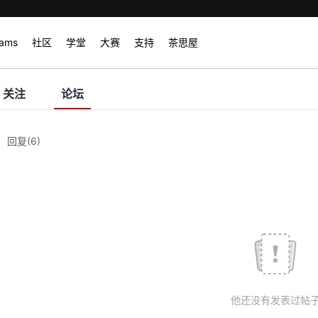
rams
社区
学堂
大赛
支持
茶思屋
关注
论坛
回复
(6)
他还没有发表过帖