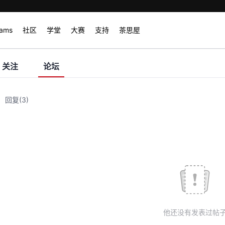
rams
社区
学堂
大赛
支持
茶思屋
关注
论坛
回复
(3)
他还没有发表过帖