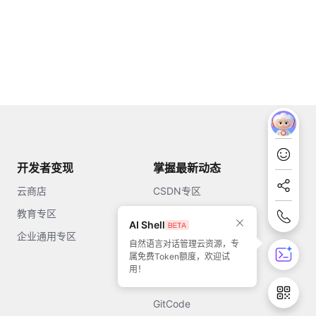
开发者变现
掌握最新动态
云商店
CSDN专区
教育专区
知乎
AI Shell
企业通用专区
开源中国
自然语言对话管理云资源，专
属免费Token额度，欢迎试
51CTO
用！
今日头条
GitCode