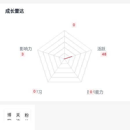
的
Programs
发
者
成长雷达
支
者
我
0
持
学
的
我
我
堂
博
的
我
3
48
的
我
客
论
的
我
我
技
的
坛
圈
的
我
的
我
0
0
术
云
子
直
的
我
课
的
我
支
声
播
活
的
程
认
的
我
博
关
粉
客
注
丝
持
建
动
关
证
实
的