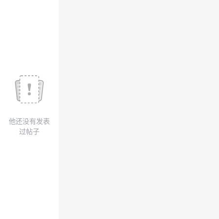
议
注
验
收
藏
他还没有发表
过帖子