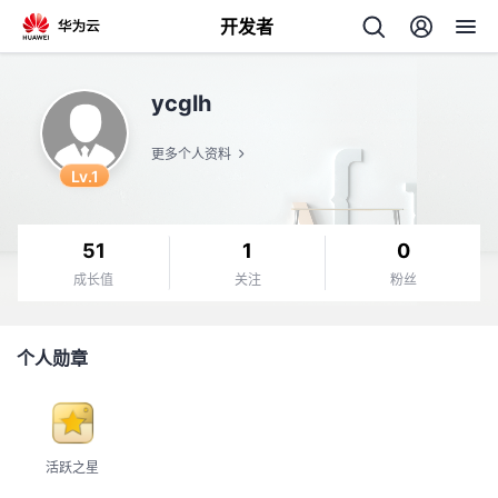
开发者
返
ycglh
回
更多个人资料
Lv.1
51
1
0
个
成长值
关注
粉丝
我
人
个人勋章
我
的
主
我
的
开
页
活跃之星
我
的
开
发