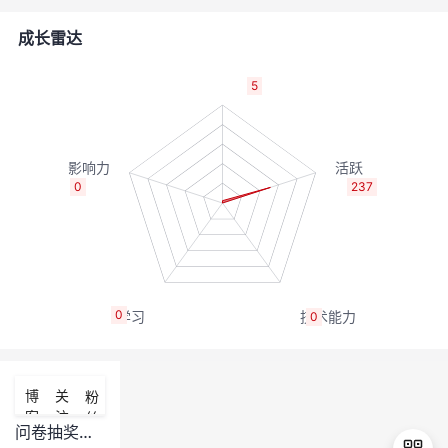
者
成长雷达
我
5
的
我
博
的
我
0
237
客
论
的
我
坛
圈
的
我
0
0
子
直
的
我
我
播
活
的
博
关
粉
客
注
丝
我
动
关
的
问卷抽奖了！！ 新生态在线直播-当HarmonyOS走进课堂是种什么体验