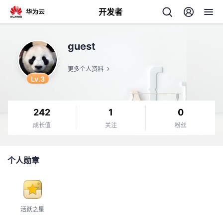
开发者
返
guest
回
更多个人资料
Lv.3
242
1
0
个
成长值
关注
粉丝
我
人
个人勋章
的
主
开
页
活跃之星
发