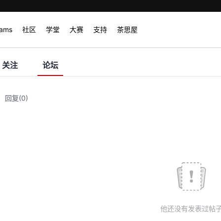
rams
社区
学堂
大赛
支持
茶思屋
关注
论坛
回复
(0)
他还没有发表过帖