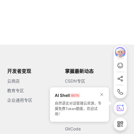
开发者变现
掌握最新动态
云商店
CSDN专区
教育专区
知乎
AI Shell
企业通用专区
开源中国
自然语言对话管理云资源，专
属免费Token额度，欢迎试
51CTO
用！
今日头条
GitCode