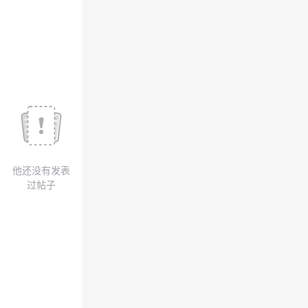
我
注
的
开
的
Programs
发
支
者
持
学
我
堂
他还没有发表
的
我
我
过帖子
技
的
的
我
术
云
课
的
我
支
声
程
认
的
我