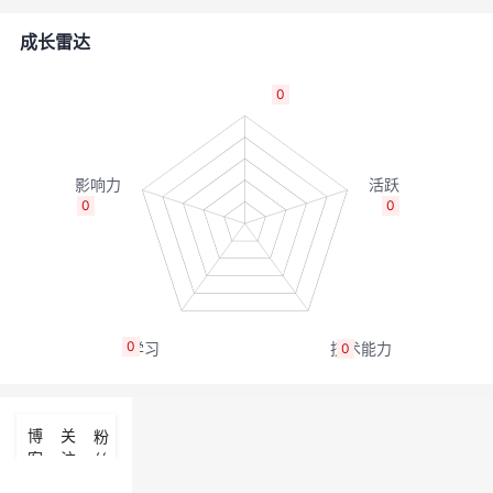
者
成长雷达
我
0
的
我
博
的
我
0
0
客
论
的
我
坛
圈
的
我
0
0
子
直
的
我
我
播
活
的
博
关
粉
客
注
丝
我
动
关
的