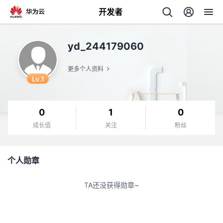
开发者
返
yd_244179060
回
更多个人资料
Lv.1
0
1
0
个
成长值
关注
粉丝
我
人
个人勋章
的
主
TA还没获得勋章~
开
页
发