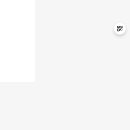
持
建
证
实
的
议
验
收
藏
退
出
登
录