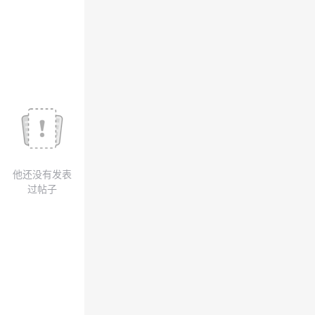
议
注
验
收
藏
他还没有发表
过帖子