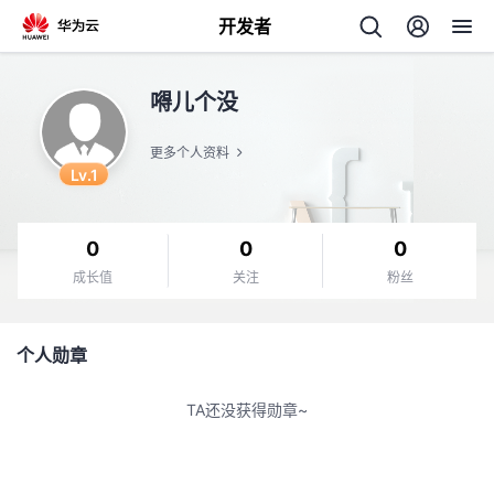
开发者
返
嘚儿个没
回
更多个人资料
Lv.1
0
0
0
个
成长值
关注
粉丝
我
人
个人勋章
我
的
主
TA还没获得勋章~
我
的
开
页
我
的
开
发