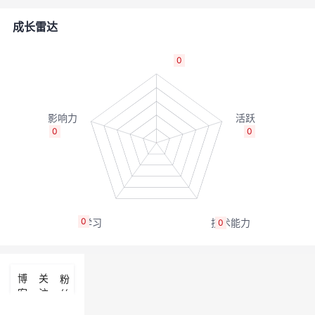
的
Programs
发
者
成长雷达
支
者
我
0
持
学
的
我
我
堂
博
的
我
0
0
的
我
客
论
的
我
我
技
的
坛
圈
的
我
的
我
0
0
术
云
子
直
的
我
课
的
我
支
声
播
活
的
程
认
的
我
博
关
粉
客
注
丝
持
建
动
关
证
实
的