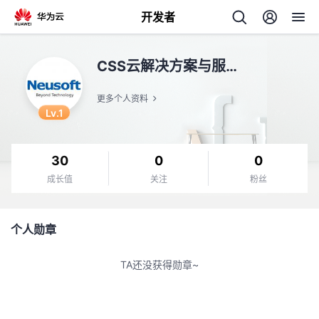
开发者
返
CSS云解决方案与服务
回
更多个人资料
Lv.1
30
0
0
个
成长值
关注
粉丝
我
人
个人勋章
的
主
TA还没获得勋章~
开
页
发