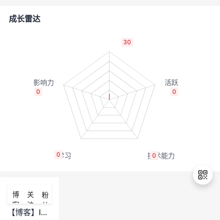
者
成长雷达
我
30
的
我
博
的
我
0
0
客
论
的
我
坛
圈
的
我
0
0
子
直
的
我
我
播
活
的
博
关
粉
客
注
丝
我
动
关
的
【博客】IT运维管理升级，不只是技术层面的事
退