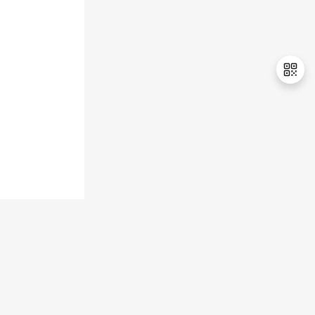
持
建
证
实
的
议
验
收
藏
退
出
登
录