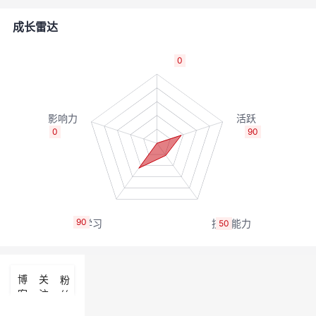
者
成长雷达
我
0
的
我
博
的
我
0
90
客
论
的
我
坛
圈
的
我
90
50
子
直
的
我
我
播
活
的
博
关
粉
客
注
丝
我
动
关
的