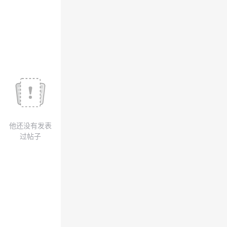
我
注
的
开
的
Programs
发
支
者
持
学
我
堂
他还没有发表
的
我
我
过帖子
技
的
的
我
术
云
课
的
我
支
声
程
认
的
我