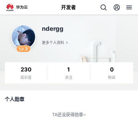
开发者
返
ndergg
回
更多个人资料
Lv.3
230
1
0
个
成长值
关注
粉丝
我
人
个人勋章
的
主
TA还没获得勋章~
开
页
发