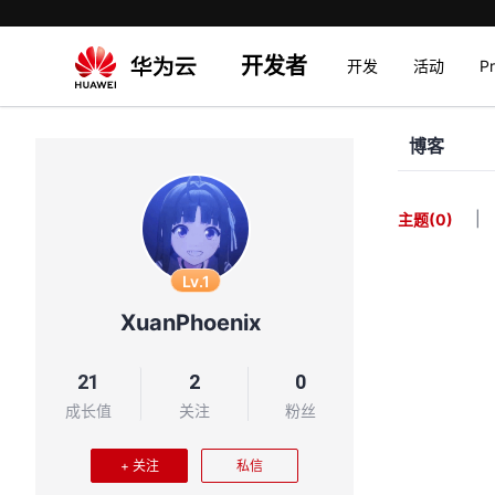
开发者
开发
活动
P
博客
|
主题
(0)
Lv.1
XuanPhoenix
21
2
0
成长值
关注
粉丝
+ 关注
私信