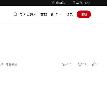
中国站
华为云App
华为云码道
文档
创作
登录
注册
281
11
0
版块
开发平台