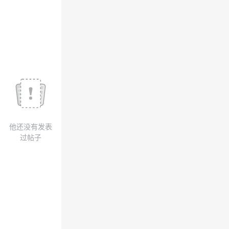
我
注
的
开
的
Programs
发
支
者
持
学
我
堂
他还没有发表
的
我
我
过帖子
技
的
的
我
术
云
课
的
我
支
声
程
认
的
我