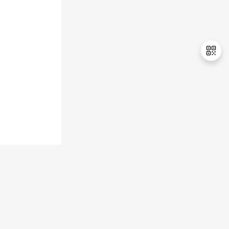
持
建
证
实
的
议
验
收
藏
退
出
登
录