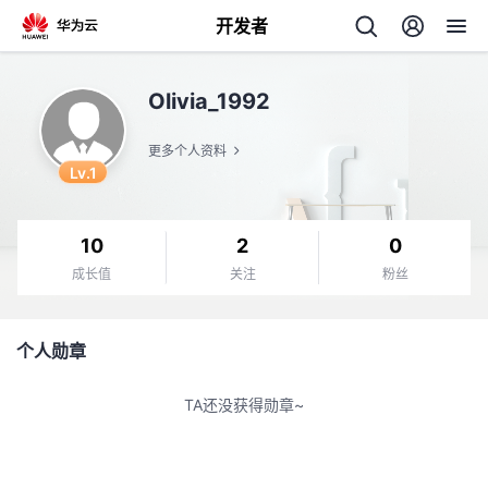
开发者
返
Olivia_1992
回
更多个人资料
Lv.1
10
2
0
个
成长值
关注
粉丝
我
人
个人勋章
的
主
TA还没获得勋章~
开
页
发