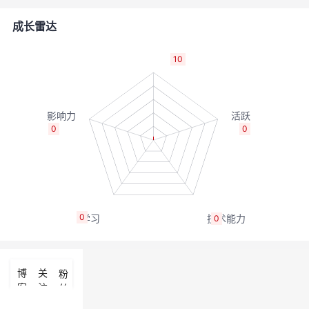
者
成长雷达
我
10
的
我
博
的
我
0
0
客
论
的
我
坛
圈
的
我
0
0
子
直
的
我
我
播
活
的
博
关
粉
客
注
丝
我
动
关
的