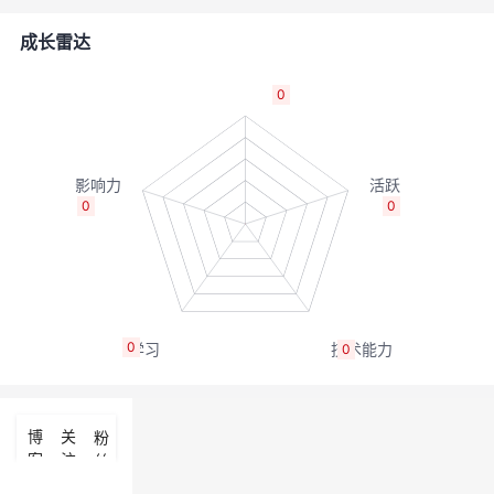
者
成长雷达
我
0
的
我
博
的
我
0
0
客
论
的
我
坛
圈
的
我
0
0
子
直
的
我
我
播
活
的
博
关
粉
客
注
丝
我
动
关
的