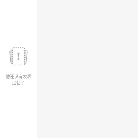
我
注
的
开
的
Programs
发
支
者
持
学
我
堂
他还没有发表
的
我
我
过帖子
技
的
的
我
术
云
课
的
我
支
声
程
认
的
我