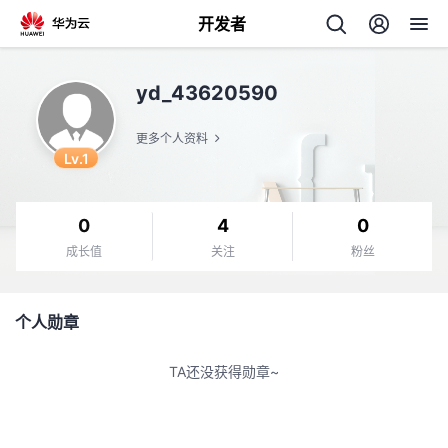
开发者
返
yd_43620590
回
更多个人资料
Lv.1
0
4
0
个
成长值
关注
粉丝
我
人
个人勋章
的
主
TA还没获得勋章~
开
页
发