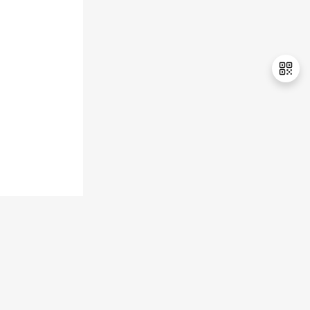
持
建
证
实
的
议
验
收
藏
退
出
登
录