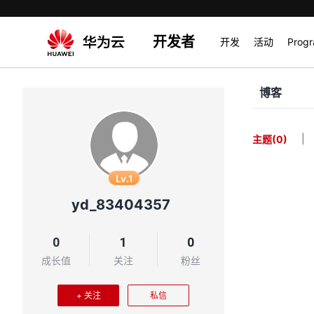
开发者
开发
活动
Prog
博客
|
主题
(0)
Lv.1
yd_83404357
0
1
0
成长值
关注
粉丝
+ 关注
私信