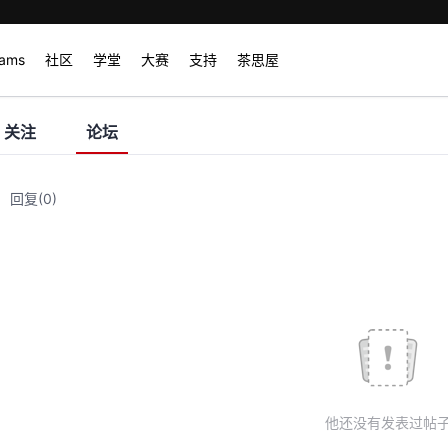
rams
社区
学堂
大赛
支持
茶思屋
关注
论坛
回复
(0)
他还没有发表过帖