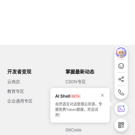
开发者变现
掌握最新动态
云商店
CSDN专区
教育专区
知乎
AI Shell
企业通用专区
开源中国
自然语言对话管理云资源，专
属免费Token额度，欢迎试
51CTO
用！
今日头条
GitCode