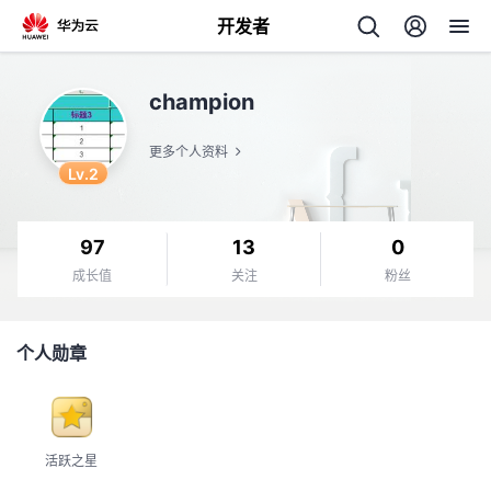
开发者
返
champion
回
更多个人资料
Lv.2
97
13
0
个
成长值
关注
粉丝
我
人
个人勋章
的
主
开
页
活跃之星
发