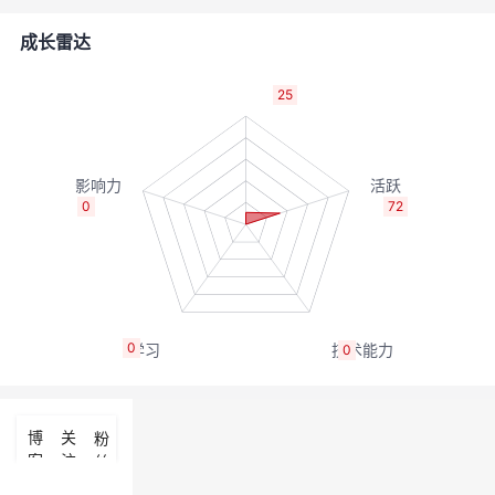
者
成长雷达
我
25
的
我
博
的
我
0
72
客
论
的
我
坛
圈
的
我
0
0
子
直
的
我
我
播
活
的
博
关
粉
客
注
丝
我
动
关
的