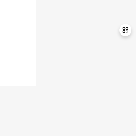
持
建
证
实
的
议
验
收
藏
退
出
登
录