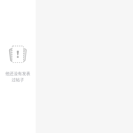
我
注
的
开
的
Programs
发
支
者
持
学
我
堂
他还没有发表
的
我
我
过帖子
技
的
的
我
术
云
课
的
我
支
声
程
认
的
我