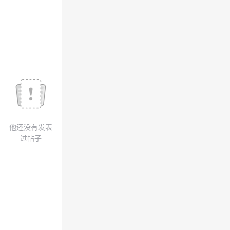
议
注
验
收
藏
他还没有发表
过帖子