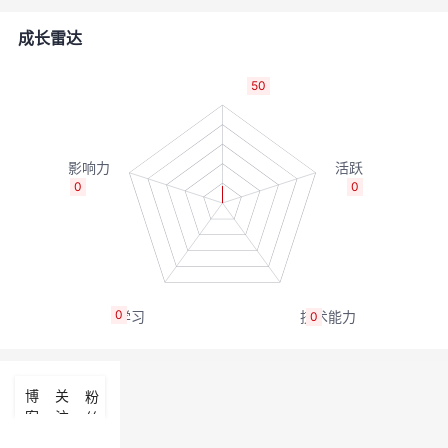
的
Programs
发
者
成长雷达
支
者
我
50
持
学
的
我
我
堂
博
的
我
0
0
的
我
客
论
的
我
我
技
的
坛
圈
的
我
的
我
0
0
术
云
子
直
的
我
课
的
我
支
声
播
活
的
程
认
的
我
博
关
粉
客
注
丝
持
建
动
关
证
实
的