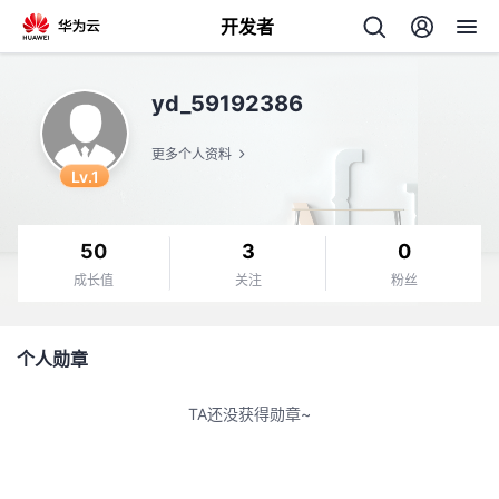
开发者
返
yd_59192386
回
更多个人资料
Lv.1
50
3
0
个
成长值
关注
粉丝
我
人
个人勋章
我
的
主
TA还没获得勋章~
我
的
开
页
我
的
开
发