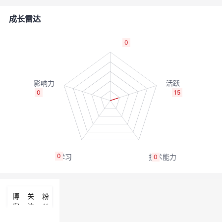
的
Programs
发
者
成长雷达
支
者
我
0
持
学
的
我
我
堂
博
的
我
0
15
的
我
客
论
的
我
我
技
的
坛
圈
的
我
的
我
0
0
术
云
子
直
的
我
课
的
我
支
声
播
活
的
程
认
的
我
博
关
粉
客
注
丝
持
建
动
关
证
实
的