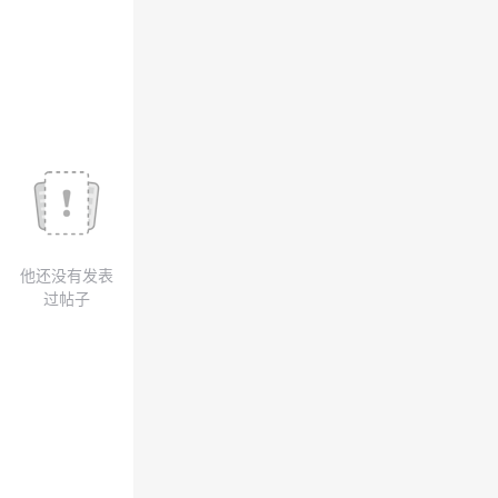
议
注
验
收
藏
他还没有发表
过帖子