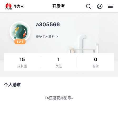
开发者
返
a305566
回
更多个人资料
Lv.1
15
1
0
个
成长值
关注
粉丝
我
人
个人勋章
我
的
主
TA还没获得勋章~
我
的
开
页
我
的
开
发