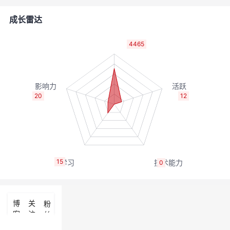
者
成长雷达
我
4465
的
我
博
的
我
20
12
客
论
的
我
坛
圈
的
我
15
0
子
直
的
我
我
播
活
的
博
关
粉
客
注
丝
我
动
关
的