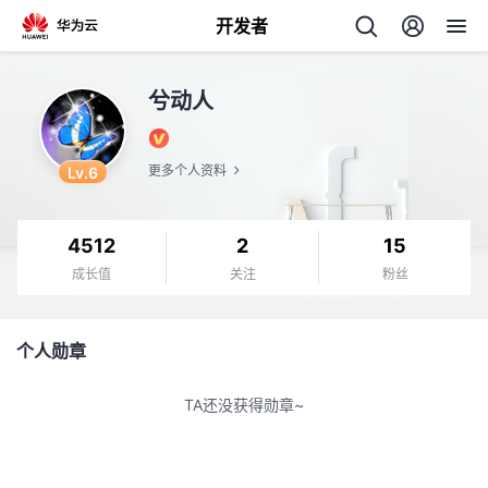
开发者
返
兮动人
回
Lv.6
更多个人资料
4512
2
15
个
成长值
关注
粉丝
我
人
个人勋章
的
主
TA还没获得勋章~
开
页
发