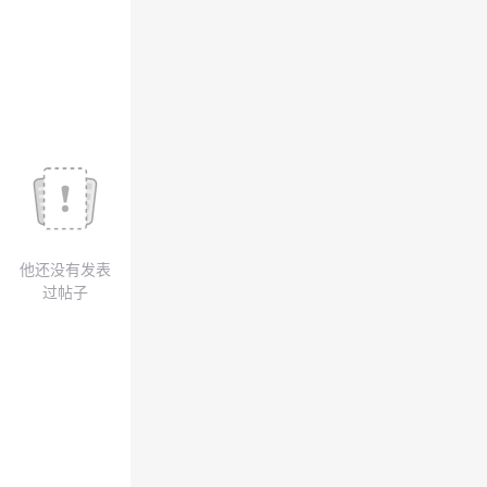
我
注
的
开
的
Programs
发
支
者
持
学
我
堂
他还没有发表
的
我
我
过帖子
技
的
的
我
术
云
课
的
我
支
声
程
认
的
我