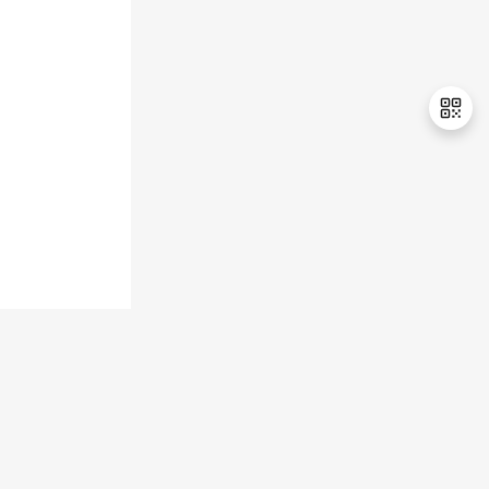
持
建
证
实
的
议
验
收
藏
退
出
登
录