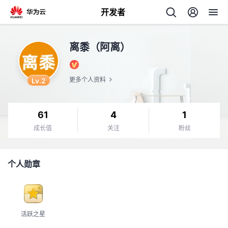
开发者
返
离黍（阿离）
回
Lv.2
更多个人资料
61
4
1
个
成长值
关注
粉丝
我
人
个人勋章
的
主
开
页
活跃之星
发