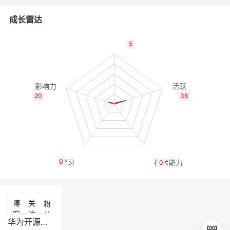
者
成长雷达
我
5
的
我
博
的
我
20
36
客
论
的
我
坛
圈
的
我
0
0
子
直
的
我
我
播
活
的
博
关
粉
客
注
丝
我
动
关
的
华为开源镜像站Mirrors 3.0版本体验及评测-by离黍